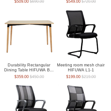
Verkaufspreis
$509.00
Normaler
$690.00
Verkaufspreis
$549.00
Normaler
$720.00
Preis
Preis
Durability Rectangular
Meeting room mesh chair
Dining Table HIFUWA BA-
HIFUWA L1-1
CN120-G
Verkaufspreis
$359.00
Normaler
$450.00
Verkaufspreis
$199.00
Normaler
$219.00
Preis
Preis