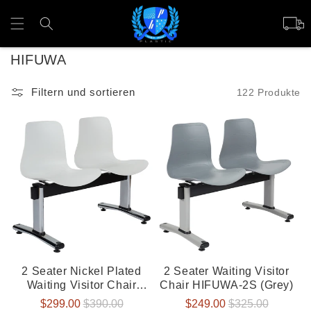
Direkt
zum
Warenko
Inhalt
K
HIFUWA
a
Filtern und sortieren
122 Produkte
t
e
g
o
r
i
e
:
2 Seater Nickel Plated
2 Seater Waiting Visitor
Waiting Visitor Chair
Chair HIFUWA-2S (Grey)
HIFUWA-2S
Verkaufspreis
$299.00
Normaler
$390.00
Verkaufspreis
$249.00
Normaler
$325.00