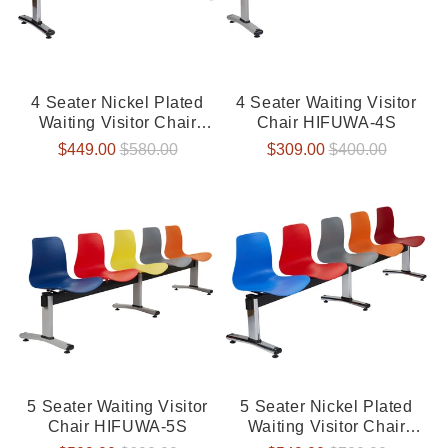
4 Seater Nickel Plated
4 Seater Waiting Visitor
Waiting Visitor Chair
Chair HIFUWA-4S
HIFUWA-4S
Verkaufspreis
$449.00
Normaler
$580.00
Verkaufspreis
$309.00
Normaler
$400.00
Preis
Preis
5 Seater Waiting Visitor
5 Seater Nickel Plated
Chair HIFUWA-5S
Waiting Visitor Chair
HIFUWA-5S