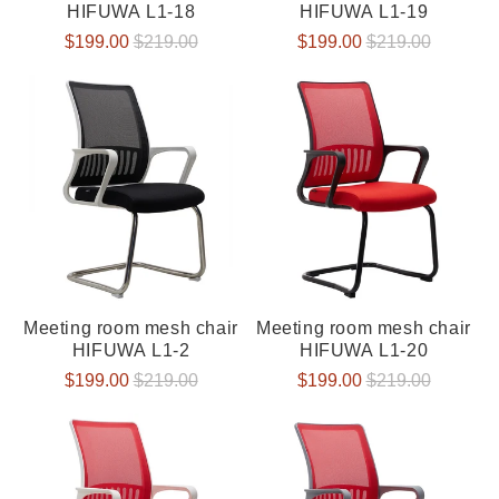
HIFUWA L1-18
HIFUWA L1-19
Verkaufspreis
$199.00
Normaler
$219.00
Verkaufspreis
$199.00
Normaler
$219.00
Preis
Preis
Meeting room mesh chair
Meeting room mesh chair
HIFUWA L1-2
HIFUWA L1-20
Verkaufspreis
$199.00
Normaler
$219.00
Verkaufspreis
$199.00
Normaler
$219.00
Preis
Preis