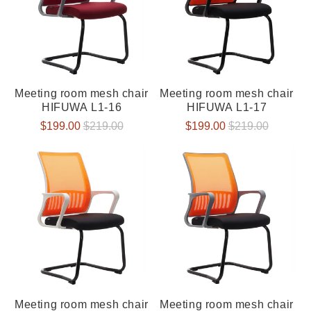
Meeting room mesh chair
Meeting room mesh chair
HIFUWA L1-16
HIFUWA L1-17
Verkaufspreis
$199.00
Normaler
$219.00
Verkaufspreis
$199.00
Normaler
$219.00
Preis
Preis
Meeting room mesh chair
Meeting room mesh chair