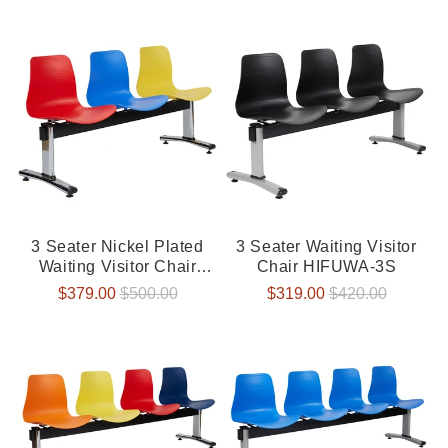
Preis
Preis
3 Seater Nickel Plated
3 Seater Waiting Visitor
Waiting Visitor Chair
Chair HIFUWA-3S
HIFUWA-3S
Verkaufspreis
$379.00
Normaler
$500.00
Verkaufspreis
$319.00
Normaler
$420.00
Preis
Preis