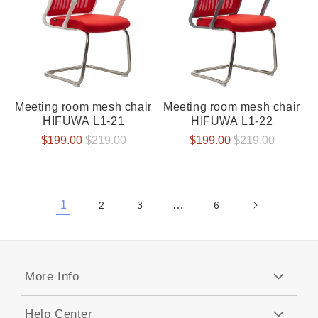
Meeting room mesh chair
Meeting room mesh chair
HIFUWA L1-21
HIFUWA L1-22
Verkaufspreis
$199.00
Normaler
$219.00
Verkaufspreis
$199.00
Normaler
$219.00
Preis
Preis
1
…
2
3
6
More Info
Help Center