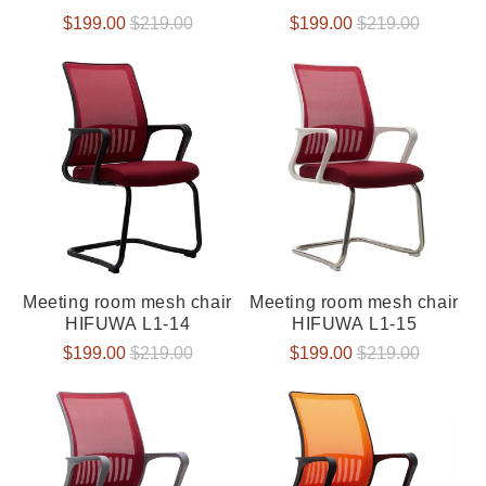
Verkaufspreis
$199.00
Normaler
$219.00
Verkaufspreis
$199.00
Normaler
$219.00
Preis
Preis
Meeting room mesh chair
Meeting room mesh chair
HIFUWA L1-14
HIFUWA L1-15
Verkaufspreis
$199.00
Normaler
$219.00
Verkaufspreis
$199.00
Normaler
$219.00
Preis
Preis