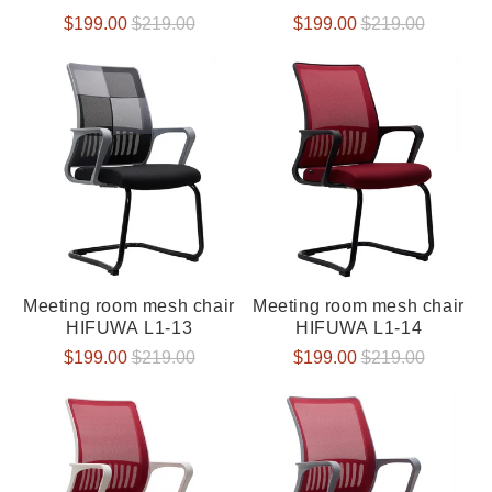
Verkaufspreis
$199.00
Normaler
$219.00
Verkaufspreis
$199.00
Normaler
$219.00
Preis
Preis
Meeting room mesh chair
Meeting room mesh chair
HIFUWA L1-13
HIFUWA L1-14
Verkaufspreis
$199.00
Normaler
$219.00
Verkaufspreis
$199.00
Normaler
$219.00
Preis
Preis