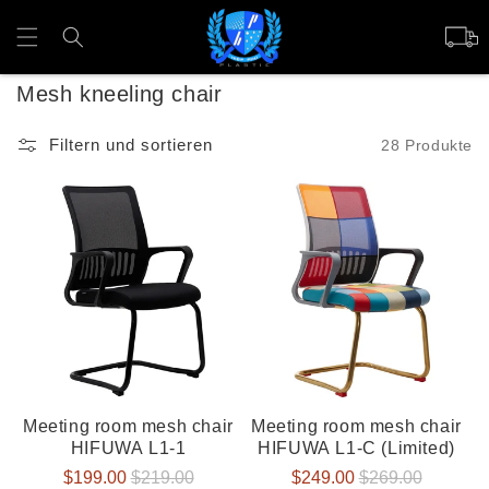
Direkt
zum
Warenko
Inhalt
K
Mesh kneeling chair
a
Filtern und sortieren
28 Produkte
t
e
g
o
r
i
e
:
Meeting room mesh chair
Meeting room mesh chair
HIFUWA L1-1
HIFUWA L1-C (Limited)
Verkaufspreis
$199.00
Normaler
$219.00
Verkaufspreis
$249.00
Normaler
$269.00