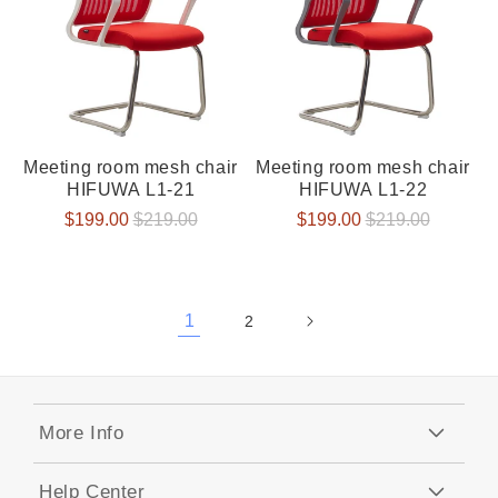
Meeting room mesh chair
Meeting room mesh chair
HIFUWA L1-21
HIFUWA L1-22
Verkaufspreis
$199.00
Normaler
$219.00
Verkaufspreis
$199.00
Normaler
$219.00
Preis
Preis
1
2
More Info
Help Center