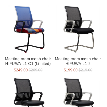
Preis
Preis
Meeting room mesh chair
Meeting room mesh chair
HIFUWA L1-C1 (Limited)
HIFUWA L1-2
Verkaufspreis
$249.00
Normaler
$269.00
Verkaufspreis
$199.00
Normaler
$219.00
Preis
Preis