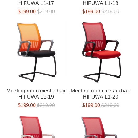
HIFUWA L1-17
HIFUWA L1-18
Verkaufspreis
$199.00
Normaler
$219.00
Verkaufspreis
$199.00
Normaler
$219.00
Preis
Preis
Meeting room mesh chair
Meeting room mesh chair
HIFUWA L1-19
HIFUWA L1-20
Verkaufspreis
$199.00
Normaler
$219.00
Verkaufspreis
$199.00
Normaler
$219.00
Preis
Preis