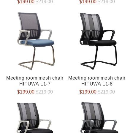
Verkaufspreis
$199.00
Normaler
$219.00
Verkaufspreis
$199.00
Normaler
$219.00
Preis
Preis
Meeting room mesh chair
Meeting room mesh chair
HIFUWA L1-7
HIFUWA L1-8
Verkaufspreis
$199.00
Normaler
$219.00
Verkaufspreis
$199.00
Normaler
$219.00
Preis
Preis