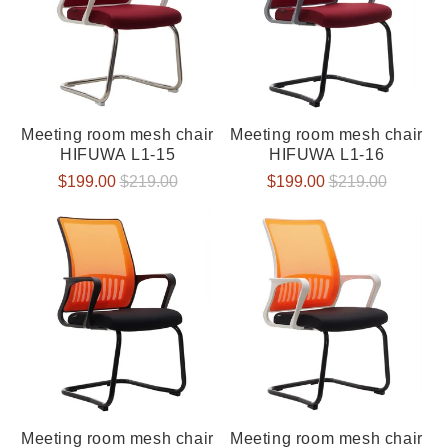
Meeting room mesh chair
Meeting room mesh chair
HIFUWA L1-15
HIFUWA L1-16
Verkaufspreis
$199.00
Normaler
$219.00
Verkaufspreis
$199.00
Normaler
$219.00
Preis
Preis
Meeting room mesh chair
Meeting room mesh chair